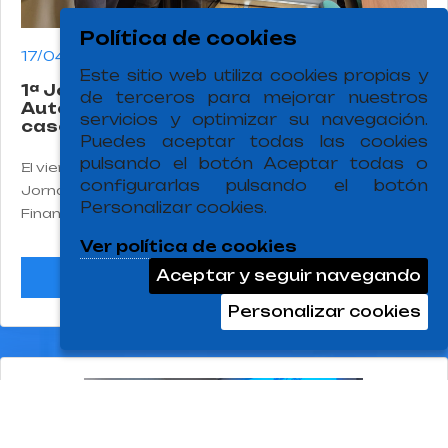
Política de cookies
17/04/2026
Este sitio web utiliza cookies propias y
1ª Jornada sobre Experiencias
de terceros para mejorar nuestros
Autonómicas de Financiación Local (El
servicios y optimizar su navegación.
caso de Navarra)
Puedes aceptar todas las cookies
pulsando el botón Aceptar todas o
El viernes 17 de abril se celebró en Oviedo la 1ª
configurarlas pulsando el botón
Jornada sobre Experiencias Autonómicas de
Personalizar cookies.
Financiación Local , con la participación de Fermín
Cabasés Hita, Economista asesor de la Federación
Ver política de cookies
Navarra de Municipios y Concejos y Pedro Pascual
Aceptar y seguir navegando
ver más
Arzoz, catedrático de Economía Aplicada de la
Universidad Pública de Navarra. La sesión tuvo lugar
Personalizar cookies
en el aula Ernest Lluch del Departamento de
Economía de la Universidad de Oviedo en formato
mixto (presencial y virtual a través de la plataforma
TEAMS).