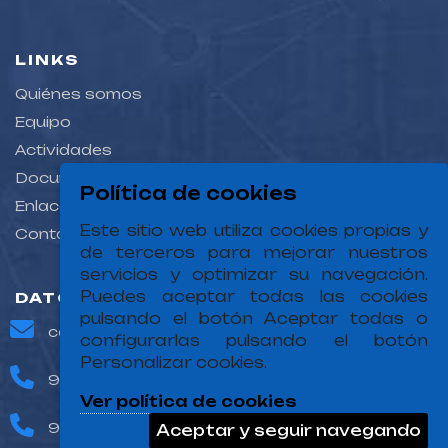
LINKS
Quiénes somos
Equipo
Actividades
Documentación
Política de cookies
Enlaces
Este sitio web utiliza cookies propias y
Contacto
de terceros para mejorar nuestros
servicios y optimizar su navegación.
Puedes aceptar todas las cookies
DATOS DE CONTACTO
pulsando el botón Aceptar todas o
catedramunicipalismo@uniovi.es
configurarlas pulsando el botón
Personalizar cookies.
985 103 725
Ver política de cookies
985 103 856
Aceptar y seguir navegando